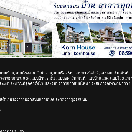
กแบบบ้าน, แบบโรงงาน สำนักงาน, แบบรีสอร์ท, แบบทาวน์เฮ้าส์, แบบอพาร์ทเม้นท์
คารอเนกประสงค์, แบบบ้าน 2 ชั้น , แบบอพาร์ทเม้นท์, แบบบ้านแฝด, แบบโรงแรม 
และงบประมาณที่ลูกค้าตั้งไว้, และรับบริการออกแบบใหม่ ประสบการณ์ทำงานกว่า 15
้อมเซ็นรับรองการออกแบบสถาปนิกและวิศวกรผู้ออกแบบ
ด
คารทุกประเภท