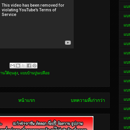
แบบ
แบ
แบบ
แบบ
แบบ
แบ
แบบ
แบบ
านใต้ถุนสูง
,
แบบบ้านปูนเปลือย
แบบ
แบบ
แบบ
หน้าแรก
บทความที่เก่ากว่า
แบบ
แบบ
แบ