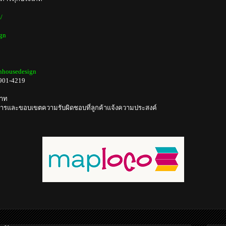
/
gn
rnhousedesign
5-901-4219
บาท
าคารและขอบเขตความรับผิดชอบที่ลูกค้าแจ้งความประสงค์