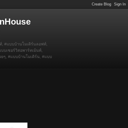
rnHouse
์, #แบบบ้านโมเดิร์นลอฟท์,
บเซอร์วิสอพาร์ทเม้นท์,
สวยๆ, #แบบบ้านโมเดิร์น, #แบบ