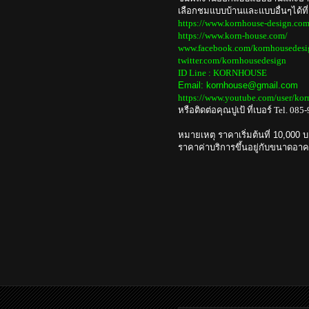
เลือกชมแบบบ้านและแบบอื่นๆได้ที่
https://www.kornhouse-design.com
https://www.korn-house.com/
www.facebook.com/kornhousedesi
twitter.com/kornhousedesign
ID Line : KORNHOUSE
Email: kornhouse@gmail.com
https://www.youtube.com/user/ko
หรือติดต่อคุณปูเป้ ที่เบอร์ Tel. 08
หมายเหตุ ราคาเริ่มต้นที่ 10,000 
ราคาค่าบริการขึ้นอยู่กับขนาดอ