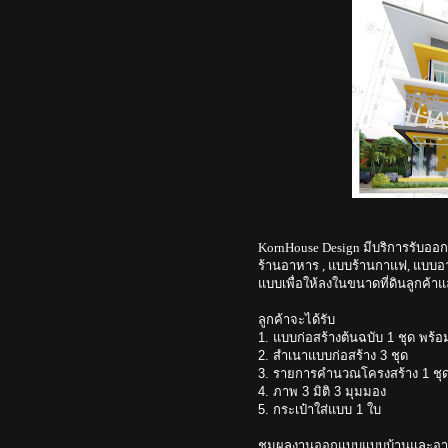
KornHouse Design มีบริการรับออ
ร้านอาหาร , แบบร้านกาแฟ, แบบอา
แบบเพื่อให้ลงในขนาดที่ดินลูกค้า
ลูกค้าจะได้รับ
1. แบบก่อสร้างต้นฉบับ 1 ชุด พร
2. สำเนาแบบก่อสร้าง 3 ชุด
3. รายการคำนวณโครงสร้าง 1 ชุ
4. ภาพ 3 มิติ 3 มุมมอง
5. กระเป๋าใส่แบบ 1 ใบ
ชม
ผลงานออกแบบแบบบ้านและอา