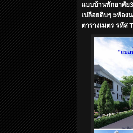
แบบบ้านพักอาศัย3ช
เปลือยดิบๆ 5ห้องน
ตารางเมตร รหัส 