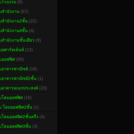
บโรงแรม
(6)
บสำนักงาน
(57)
สำนักงาน2ชั้น
(22)
สำนักงาน4ชั้น
(4)
สำนักงานชั้นเดียว
(9)
อพาร์ทเม้นท์
(13)
บออฟฟิศ
(59)
บอาคารพาณิชย์
(16)
อาคารพาณิชย์2ชั้น
(1)
บอาคารอเนกประสงค์
(23)
บโฮมออฟฟิศ
(15)
 โฮมออฟฟิศ2ชั้น
(1)
โฮมออฟฟิศ2ชั้นครึ่ง
(4)
บโฮมออฟฟิศ3ชั้น
(3)