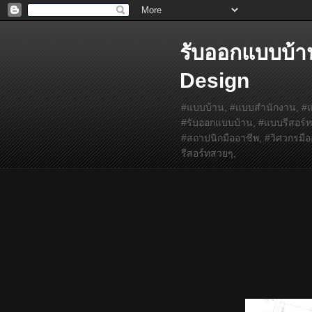
รับออกแบบบ้
Design
#แบบบ้าน, #แบบสำนักงาน, #แบ
#รับออกแบบบ้าน, #แบบรีสอร์ท
#สถาปนิกมืออาชีพ, #วิศวกรมือ
รีสอร์ทสวยๆ,