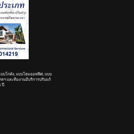
, แบบโกดัง, แบบโฮมออฟฟิศ, แบบ
ฯลฯ และทีมงานมีบริการปรับแก้
 ปี