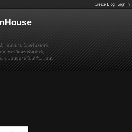
rnHouse
์, #แบบบ้านโมเดิร์นลอฟท์,
บเซอร์วิสอพาร์ทเม้นท์,
สวยๆ, #แบบบ้านโมเดิร์น, #แบบ