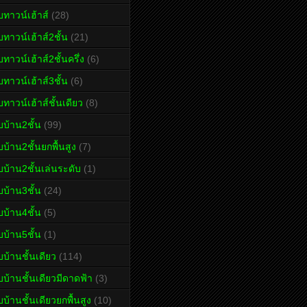
ทาวน์เฮ้าส์
(28)
ทาวน์เฮ้าส์2ชั้น
(21)
ทาวน์เฮ้าส์2ชั้นครึ่ง
(6)
ทาวน์เฮ้าส์3ชั้น
(6)
ทาวน์เฮ้าส์ชั้นเดียว
(8)
บ้าน2ชั้น
(99)
บ้าน2ชั้นยกพื้นสูง
(7)
บ้าน2ชั้นเล่นระดับ
(1)
บ้าน3ชั้น
(24)
บ้าน4ชั้น
(5)
บ้าน5ชั้น
(1)
บ้านชั้นเดียว
(114)
บ้านชั้นเดียวมีดาดฟ้า
(3)
บ้านชั้นเดียวยกพื้นสูง
(10)