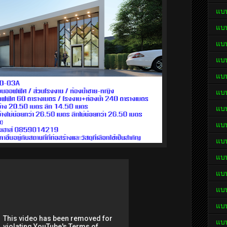
แบบ
แบบ
แบบ
แบบ
แบบ
แบบ
แบบ
แบบ
แบบ
แบบ
แบบ
แบบ
แบบ
แบบ