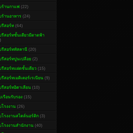
บร้านกาแฟ
(22)
บร้านอาหาร
(24)
รีสอร์ท
(64)
รีสอร์ทชั้นเดียวมีดาดฟ้า
)
รีสอร์ททัสคานี
(20)
รีสอร์ทปูนเปลือย
(2)
รีสอร์ทแฝดชั้นเดียว
(15)
รีสอร์ทเมดิเตอร์เรเนียน
(9)
รีสอร์ทอิตาเลียน
(10)
เรือนรับรอง
(15)
บโรงงาน
(26)
โรงงานสไตล์นอร์ดิก
(3)
บโรงงานสำนักงาน
(40)