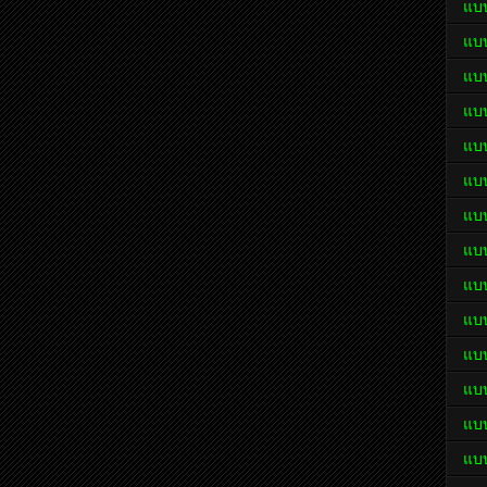
แบ
แบ
แบบ
แบบ
แบบ
แบบ
แบ
แบ
แบบ
แบ
แบ
แบบ
แบบ
แบ