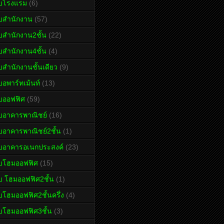
บโรงแรม
(6)
บสำนักงาน
(57)
สำนักงาน2ชั้น
(22)
สำนักงาน4ชั้น
(4)
สำนักงานชั้นเดียว
(9)
อพาร์ทเม้นท์
(13)
บออฟฟิศ
(59)
บอาคารพาณิชย์
(16)
อาคารพาณิชย์2ชั้น
(1)
บอาคารอเนกประสงค์
(23)
บโฮมออฟฟิศ
(15)
 โฮมออฟฟิศ2ชั้น
(1)
โฮมออฟฟิศ2ชั้นครึ่ง
(4)
บโฮมออฟฟิศ3ชั้น
(3)