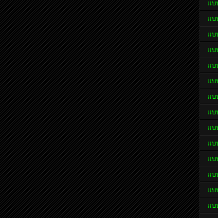
แบ
แบ
แบบ
แบบ
แบบ
แบบ
แบ
แบ
แบบ
แบ
แบ
แบบ
แบบ
แบ