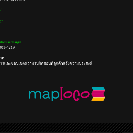
/
gn
rnhousedesign
5-901-4219
บาท
าคารและขอบเขตความรับผิดชอบที่ลูกค้าแจ้งความประสงค์