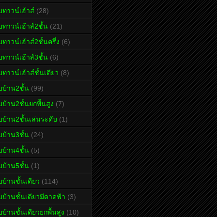
ทาวน์เฮ้าส์
(28)
ทาวน์เฮ้าส์2ชั้น
(21)
ทาวน์เฮ้าส์2ชั้นครึ่ง
(6)
ทาวน์เฮ้าส์3ชั้น
(6)
ทาวน์เฮ้าส์ชั้นเดียว
(8)
บ้าน2ชั้น
(99)
บ้าน2ชั้นยกพื้นสูง
(7)
บ้าน2ชั้นเล่นระดับ
(1)
บ้าน3ชั้น
(24)
บ้าน4ชั้น
(5)
บ้าน5ชั้น
(1)
บ้านชั้นเดียว
(114)
บ้านชั้นเดียวมีดาดฟ้า
(3)
บ้านชั้นเดียวยกพื้นสูง
(10)