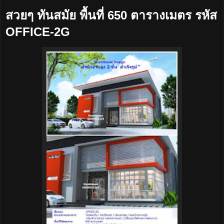
สวยๆ ทันสมัย พื้นที่ 650 ตารางเมตร รหัส
OFFICE-2G