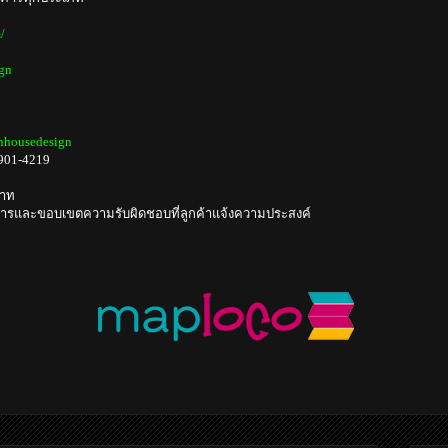
/
gn
rnhousedesign
5-901-4219
บาท
าคารและขอบเขตความรับผิดชอบที่ลูกค้าแจ้งความประสงค์