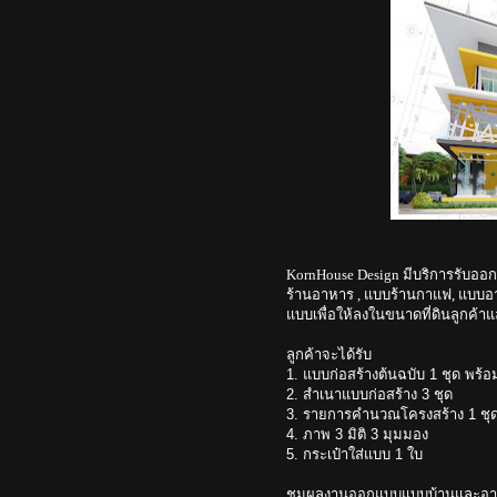
KornHouse Design มีบริการรับออ
ร้านอาหาร , แบบร้านกาแฟ, แบบอา
แบบเพื่อให้ลงในขนาดที่ดินลูกค้า
ลูกค้าจะได้รับ
1. แบบก่อสร้างต้นฉบับ 1 ชุด พร
2. สำเนาแบบก่อสร้าง 3 ชุด
3. รายการคำนวณโครงสร้าง 1 ชุ
4. ภาพ 3 มิติ 3 มุมมอง
5. กระเป๋าใส่แบบ 1 ใบ
ชม
ผลงานออกแบบแบบบ้านและอา