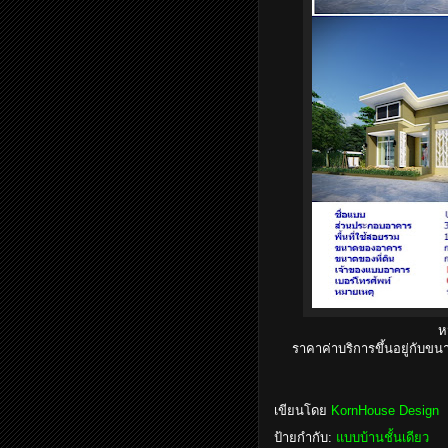
ห
ราคาค่าบริการขึ้นอยู่กับ
เขียนโดย
KornHouse Design
ป้ายกำกับ:
แบบบ้านชั้นเดียว