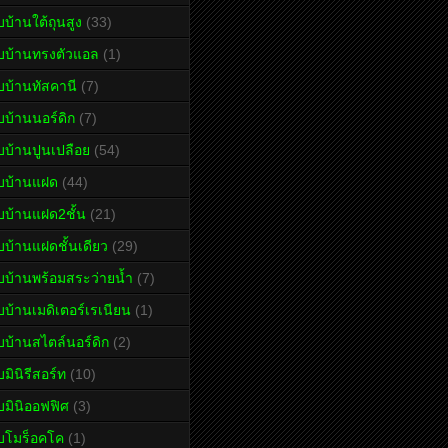
บ้านใต้ถุนสูง
(33)
บบ้านทรงตัวแอล
(1)
บ้านทัสคานี
(7)
บ้านนอร์ดิก
(7)
บ้านปูนเปลือย
(54)
บบ้านแฝด
(44)
บ้านแฝด2ชั้น
(21)
บ้านแฝดชั้นเดียว
(29)
บ้านพร้อมสระว่ายน้ำ
(7)
บ้านเมดิเตอร์เรเนียน
(1)
บ้านสไตล์นอร์ดิก
(2)
มินิรีสอร์ท
(10)
มินิออฟฟิศ
(3)
บโมร็อคโค
(1)