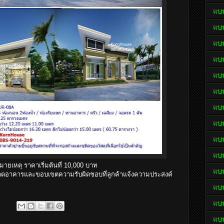
แบบ
แบบ
แบบ
แบบ
แบบ
แบบ
แบบ
แบบ
แบบ
แบบ
มายเหตุ ราคาเริ่มต้นที่ 10,000 บาท
แบบ
ขนาดอาคารและขอบเขตความรับผิดชอบที่ลูกค้าแจ้งความประสงค์
แบบ
แบบ
แบบ