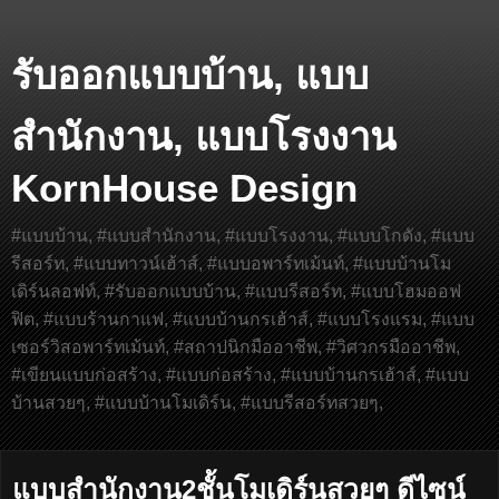
รับออกแบบบ้าน, แบบ
สำนักงาน, แบบโรงงาน
KornHouse Design
#แบบบ้าน, #แบบสำนักงาน, #แบบโรงงาน, #แบบโกดัง, #แบบ
รีสอร์ท, #แบบทาวน์เฮ้าส์, #แบบอพาร์ทเม้นท์, #แบบบ้านโม
เดิร์นลอฟท์, #รับออกแบบบ้าน, #แบบรีสอร์ท, #แบบโฮมออฟ
ฟิต, #แบบร้านกาแฟ, #แบบบ้านกรเฮ้าส์, #แบบโรงแรม, #แบบ
เซอร์วิสอพาร์ทเม้นท์, #สถาปนิกมืออาชีพ, #วิศวกรมืออาชีพ,
#เขียนแบบก่อสร้าง, #แบบก่อสร้าง, #แบบบ้านกรเฮ้าส์, #แบบ
บ้านสวยๆ, #แบบบ้านโมเดิร์น, #แบบรีสอร์ทสวยๆ,
แบบสำนักงาน2ชั้นโมเดิร์นสวยๆ ดีไซน์