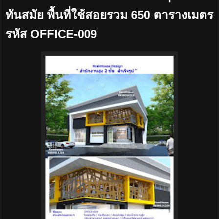
ทันสมัย พื้นที่ใช้สอยรวม 650 ตารางเมตร
รหัส OFFICE-009