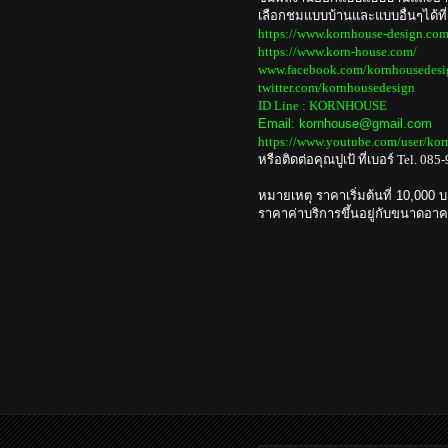
เลือกชมแบบบ้านและแบบอื่นๆได้ที่
https://www.kornhouse-design.com
https://www.korn-house.com/
www.facebook.com/kornhousedesi
twitter.com/kornhousedesign
ID Line : KORNHOUSE
Email: kornhouse@gmail.com
https://www.youtube.com/user/ko
หรือติดต่อคุณปูเป้ ที่เบอร์ Tel. 08
หมายเหตุ ราคาเริ่มต้นที่ 10,000 
ราคาค่าบริการขึ้นอยู่กับขนาดอ