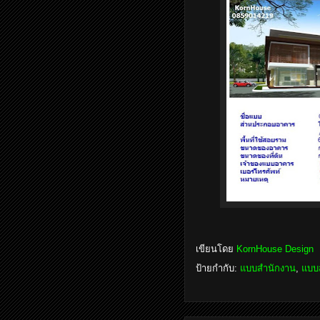
เขียนโดย
KornHouse Design
ป้ายกำกับ:
แบบสำนักงาน
,
แบบส