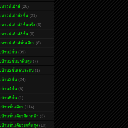
ทาวน์เฮ้าส์
(28)
ทาวน์เฮ้าส์2ชั้น
(21)
ทาวน์เฮ้าส์2ชั้นครึ่ง
(6)
ทาวน์เฮ้าส์3ชั้น
(6)
ทาวน์เฮ้าส์ชั้นเดียว
(8)
บ้าน2ชั้น
(99)
บ้าน2ชั้นยกพื้นสูง
(7)
บ้าน2ชั้นเล่นระดับ
(1)
บ้าน3ชั้น
(24)
บ้าน4ชั้น
(5)
บ้าน5ชั้น
(1)
บ้านชั้นเดียว
(114)
บ้านชั้นเดียวมีดาดฟ้า
(3)
บ้านชั้นเดียวยกพื้นสูง
(10)