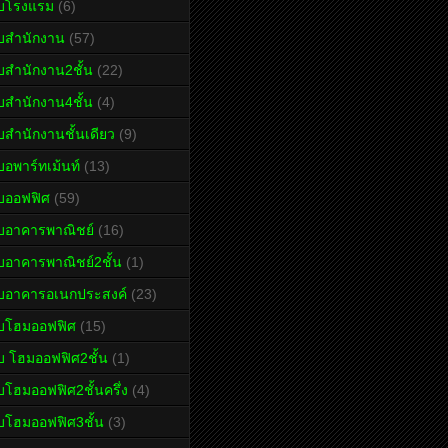
บโรงแรม
(6)
บสำนักงาน
(57)
สำนักงาน2ชั้น
(22)
สำนักงาน4ชั้น
(4)
สำนักงานชั้นเดียว
(9)
อพาร์ทเม้นท์
(13)
บออฟฟิศ
(59)
บอาคารพาณิชย์
(16)
อาคารพาณิชย์2ชั้น
(1)
บอาคารอเนกประสงค์
(23)
บโฮมออฟฟิศ
(15)
 โฮมออฟฟิศ2ชั้น
(1)
โฮมออฟฟิศ2ชั้นครึ่ง
(4)
บโฮมออฟฟิศ3ชั้น
(3)