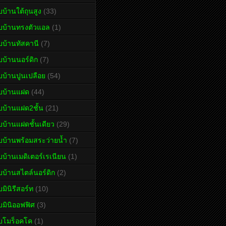
บ้านใต้ถุนสูง
(33)
บบ้านทรงตัวแอล
(1)
บ้านทัสคานี
(7)
บ้านนอร์ดิก
(7)
บ้านปูนเปลือย
(54)
บบ้านแฝด
(44)
บ้านแฝด2ชั้น
(21)
บ้านแฝดชั้นเดียว
(29)
บ้านพร้อมสระว่ายน้ำ
(7)
บ้านเมดิเตอร์เรเนียน
(1)
บ้านสไตล์นอร์ดิก
(2)
มินิรีสอร์ท
(10)
มินิออฟฟิศ
(3)
บโมร็อคโค
(1)