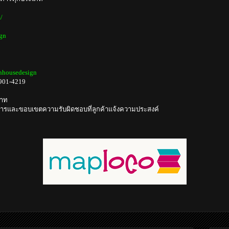
/
gn
rnhousedesign
5-901-4219
บาท
าคารและขอบเขตความรับผิดชอบที่ลูกค้าแจ้งความประสงค์