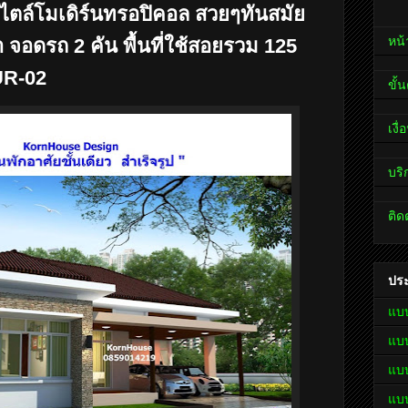
สไตล์โมเดิร์นทรอปิคอล สวยๆทันสมัย
หน
 จอดรถ 2 คัน พื้นที่ใช้สอยรวม 125
UR-02
ขั
เงื
บริ
ติด
ปร
แบ
แบบ
แบบ
แบบ