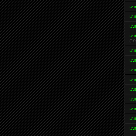
แบ
แบ
แบบ
แบบ
(10
แบบ
แบบ
แบบ
แบบ
แบบ
แบบ
แบ
แบบ
แบ