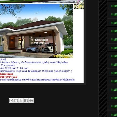
แบบ
แบบ
แบบ
แบบ
แบบ
แบบ
แบบ
แบบ
แบบ
แบบ
แบบ
แบบ
แบบ
แบบ