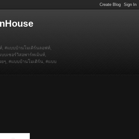
rnHouse
์, #แบบบ้านโมเดิร์นลอฟท์,
บเซอร์วิสอพาร์ทเม้นท์,
สวยๆ, #แบบบ้านโมเดิร์น, #แบบ