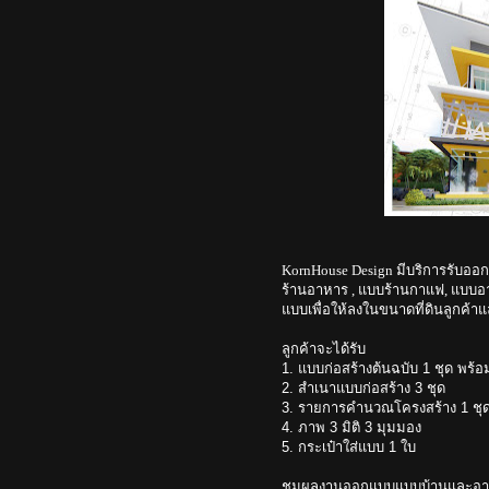
KornHouse Design มีบริการรับออ
ร้านอาหาร , แบบร้านกาแฟ, แบบอา
แบบเพื่อให้ลงในขนาดที่ดินลูกค้า
ลูกค้าจะได้รับ
1. แบบก่อสร้างต้นฉบับ 1 ชุด พร
2. สำเนาแบบก่อสร้าง 3 ชุด
3. รายการคำนวณโครงสร้าง 1 ชุ
4. ภาพ 3 มิติ 3 มุมมอง
5. กระเป๋าใส่แบบ 1 ใบ
ชม
ผลงานออกแบบแบบบ้านและอา