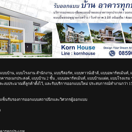
กแบบบ้าน, แบบโรงงาน สำนักงาน, แบบรีสอร์ท, แบบทาวน์เฮ้าส์, แบบอพาร์ทเม้นท์
คารอเนกประสงค์, แบบบ้าน 2 ชั้น , แบบอพาร์ทเม้นท์, แบบบ้านแฝด, แบบโรงแรม 
และงบประมาณที่ลูกค้าตั้งไว้, และรับบริการออกแบบใหม่ ประสบการณ์ทำงานกว่า 15
้อมเซ็นรับรองการออกแบบสถาปนิกและวิศวกรผู้ออกแบบ
ด
คารทุกประเภท