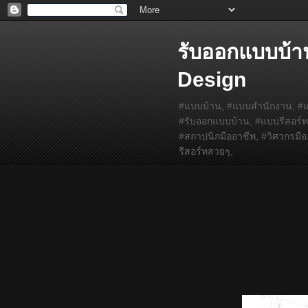
รับออกแบบบ้
Design
#แบบบ้าน, #แบบสำนักงาน, #แบ
#รับออกแบบบ้าน, #แบบรีสอร์ท
#สถาปนิกมืออาชีพ, #วิศวกรมือ
รีสอร์ทสวยๆ,