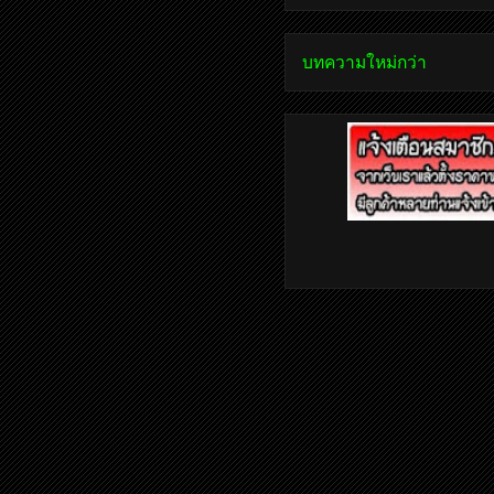
บทความใหม่กว่า