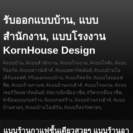
รับออกแบบบ้าน, แบบ
สำนักงาน, แบบโรงงาน
KornHouse Design
#แบบบ้าน, #แบบสำนักงาน, #แบบโรงงาน, #แบบโกดัง, #แบบ
รีสอร์ท, #แบบทาวน์เฮ้าส์, #แบบอพาร์ทเม้นท์, #แบบบ้านโม
เดิร์นลอฟท์, #รับออกแบบบ้าน, #แบบรีสอร์ท, #แบบโฮมออฟ
ฟิต, #แบบร้านกาแฟ, #แบบบ้านกรเฮ้าส์, #แบบโรงแรม, #แบบ
เซอร์วิสอพาร์ทเม้นท์, #สถาปนิกมืออาชีพ, #วิศวกรมืออาชีพ,
#เขียนแบบก่อสร้าง, #แบบก่อสร้าง, #แบบบ้านกรเฮ้าส์, #แบบ
บ้านสวยๆ, #แบบบ้านโมเดิร์น, #แบบรีสอร์ทสวยๆ,
แบบร้านกาแฟชั้นเดียวสวยๆ แบบร้านอา