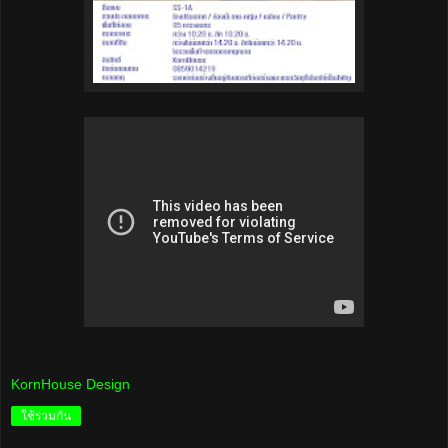
KornHouse Design
ใช้ร่วมกัน