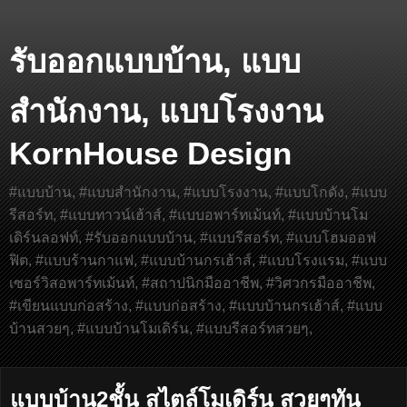
รับออกแบบบ้าน, แบบ
สำนักงาน, แบบโรงงาน
KornHouse Design
#แบบบ้าน, #แบบสำนักงาน, #แบบโรงงาน, #แบบโกดัง, #แบบ
รีสอร์ท, #แบบทาวน์เฮ้าส์, #แบบอพาร์ทเม้นท์, #แบบบ้านโม
เดิร์นลอฟท์, #รับออกแบบบ้าน, #แบบรีสอร์ท, #แบบโฮมออฟ
ฟิต, #แบบร้านกาแฟ, #แบบบ้านกรเฮ้าส์, #แบบโรงแรม, #แบบ
เซอร์วิสอพาร์ทเม้นท์, #สถาปนิกมืออาชีพ, #วิศวกรมืออาชีพ,
#เขียนแบบก่อสร้าง, #แบบก่อสร้าง, #แบบบ้านกรเฮ้าส์, #แบบ
บ้านสวยๆ, #แบบบ้านโมเดิร์น, #แบบรีสอร์ทสวยๆ,
แบบบ้าน2ชั้น สไตล์โมเดิร์น สวยๆทัน