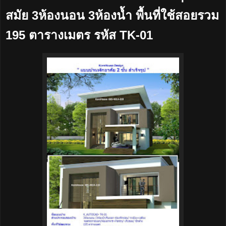
สมัย 3ห้องนอน 3ห้องน้ำ พื้นที่ใช้สอยรวม
195 ตารางเมตร รหัส TK-01