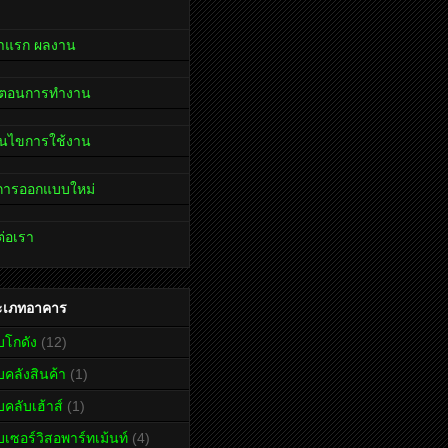
้าแรก
ผลงาน
้นตอนการทำงาน
่อนไขการใช้งาน
การออกแบบใหม่
ต่อเรา
ะเภทอาคาร
บโกดัง
(12)
คลังสินค้า
(1)
คลับเฮ้าส์
(1)
เซอร์วิสอพาร์ทเม้นท์
(4)