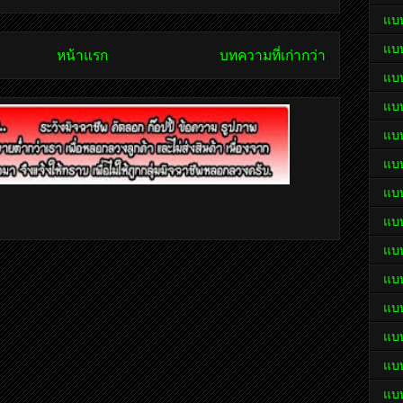
แบบ
แบ
หน้าแรก
บทความที่เก่ากว่า
แบบ
แบบ
แบบ
แบ
แบบ
แบบ
แบบ
แบบ
แบบ
แบบ
แบบ
แบ