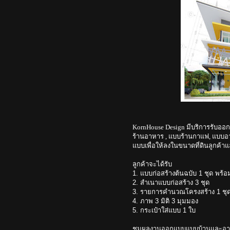
KornHouse Design มีบริการรับออ
ร้านอาหาร , แบบร้านกาแฟ, แบบอา
แบบเพื่อให้ลงในขนาดที่ดินลูกค้า
ลูกค้าจะได้รับ
1. แบบก่อสร้างต้นฉบับ 1 ชุด พร
2. สำเนาแบบก่อสร้าง 3 ชุด
3. รายการคำนวณโครงสร้าง 1 ชุ
4. ภาพ 3 มิติ 3 มุมมอง
5. กระเป๋าใส่แบบ 1 ใบ
ชม
ผลงานออกแบบแบบบ้านและอา