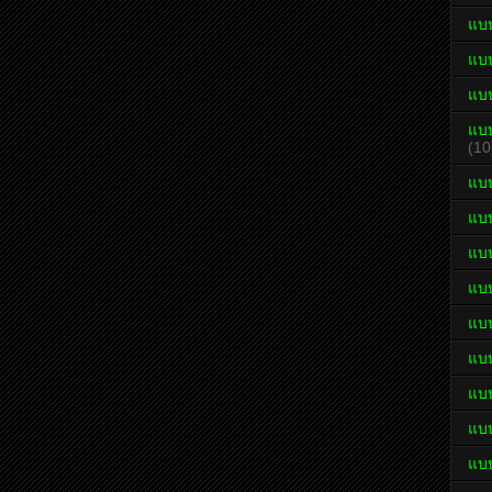
แบ
แบ
แบบ
แบบ
(10
แบบ
แบบ
แบบ
แบบ
แบบ
แบบ
แบ
แบบ
แบ