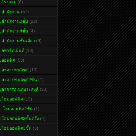
บโรงแรม
(6)
บสำนักงาน
(57)
สำนักงาน2ชั้น
(22)
สำนักงาน4ชั้น
(4)
สำนักงานชั้นเดียว
(9)
อพาร์ทเม้นท์
(13)
บออฟฟิศ
(59)
บอาคารพาณิชย์
(16)
อาคารพาณิชย์2ชั้น
(1)
บอาคารอเนกประสงค์
(23)
บโฮมออฟฟิศ
(15)
 โฮมออฟฟิศ2ชั้น
(1)
โฮมออฟฟิศ2ชั้นครึ่ง
(4)
บโฮมออฟฟิศ3ชั้น
(3)