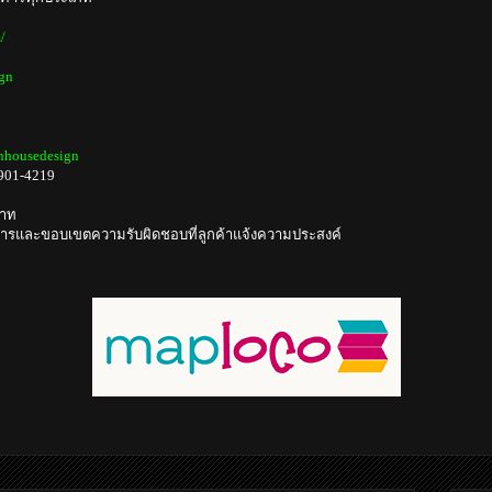
/
gn
rnhousedesign
5-901-4219
บาท
าคารและขอบเขตความรับผิดชอบที่ลูกค้าแจ้งความประสงค์